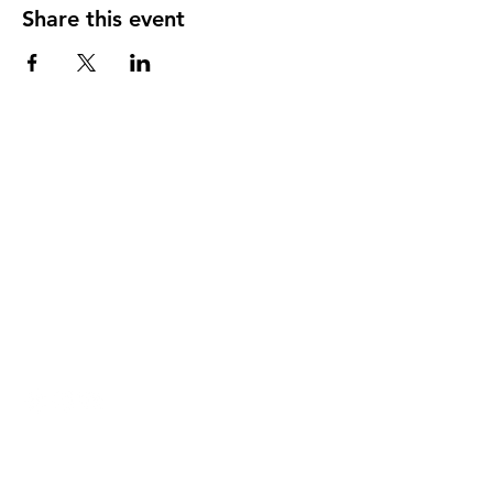
Share this event
DIRECCIÓN
PO Box 971112
Boca Raton, Florida 33497-1112
‪(561) 485-0623‬
Email:
arcaiglesiaonline@gmail.com
Email: arcademujeres@gmail.com
Servicios en Línea
Lunes - Jueves 6:00 PM - 7:30PM
ENLACES