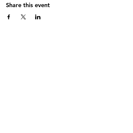
Share this event
DIRECCIÓN
PO Box 971112
Boca Raton, Florida 33497-1112
‪(561) 485-0623‬
Email:
arcaiglesiaonline@gmail.com
Email: arcademujeres@gmail.com
Servicios en Línea
Lunes - Jueves 6:00 PM - 7:30PM
ENLACES