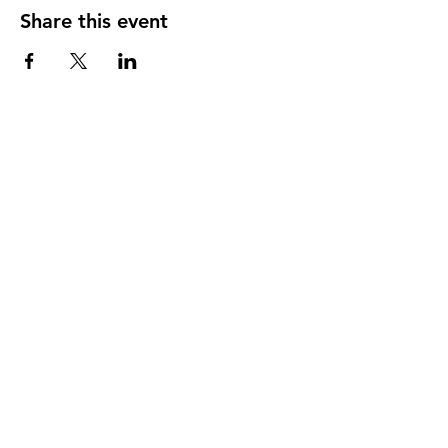
Share this event
DIRECCIÓN
PO Box 971112
Boca Raton, Florida 33497-1112
‪(561) 485-0623‬
Email:
arcaiglesiaonline@gmail.com
Email: arcademujeres@gmail.com
Servicios en Línea
Lunes - Jueves 6:00 PM - 7:30PM
ENLACES