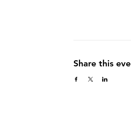
Share this eve
QUIENES SOMOS?
El Arca es una communidad de fe centrada e
Evangelio de Jesucristo con el propósito de