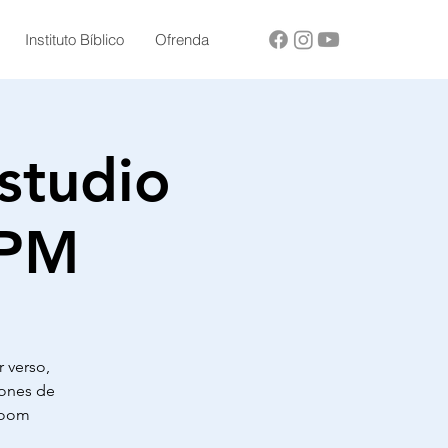
Instituto Bíblico
Ofrenda
studio
 PM
r verso,
ciones de
 Zoom