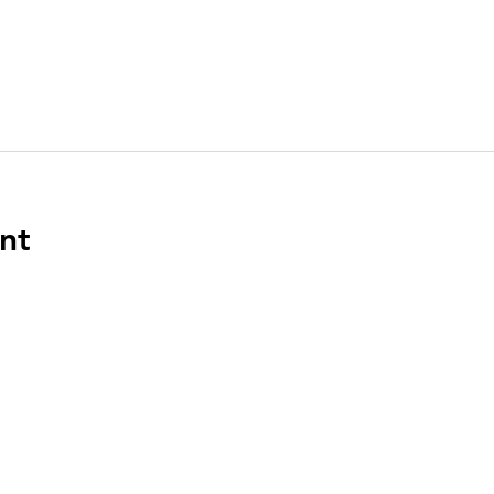
nt
ENLACES
DIR
n el
PO Bo
Boca 