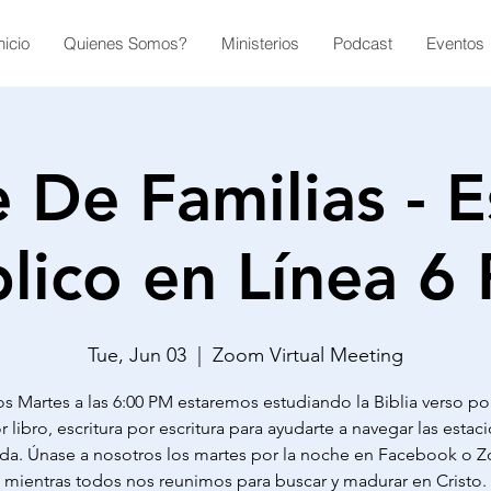
nicio
Quienes Somos?
Ministerios
Podcast
Eventos
 De Familias - E
blico en Línea 6
Tue, Jun 03
  |  
Zoom Virtual Meeting
s Martes a las 6:00 PM estaremos estudiando la Biblia verso po
r libro, escritura por escritura para ayudarte a navegar las esta
ida. Únase a nosotros los martes por la noche en Facebook o
mientras todos nos reunimos para buscar y madurar en Cristo.