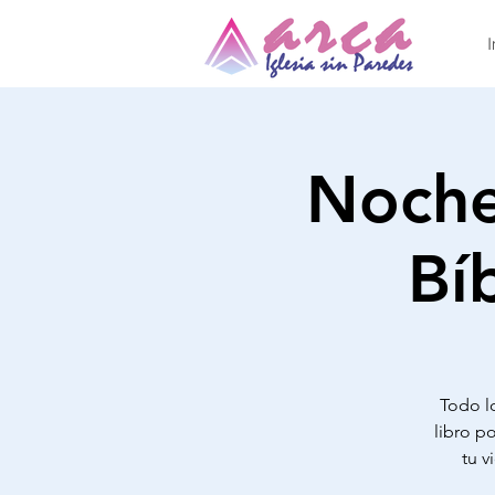
I
Noche
Bí
Todo lo
libro po
tu v