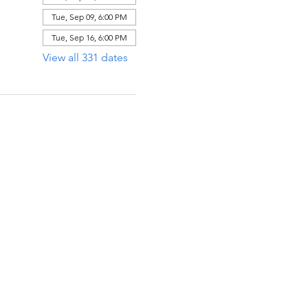
Tue, Sep 09, 6:00 PM
Tue, Sep 16, 6:00 PM
View all 331 dates
ECCIÓN
x 971112
Raton, Florida 33497-1112