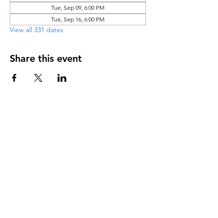
Tue, Sep 09, 6:00 PM
Tue, Sep 16, 6:00 PM
View all 331 dates
Share this event
DIRECCIÓN
PO Box 971112
Boca Raton, Florida 33497-1112
‪(561) 485-0623‬
Email:
arcaiglesiaonline@gmail.com
Email: arcademujeres@gmail.com
Servicios en Línea
Lunes - Jueves 6:00 PM - 7:30PM