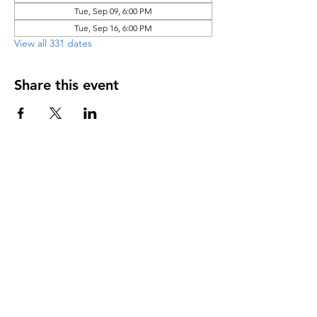
Tue, Sep 09, 6:00 PM
Tue, Sep 16, 6:00 PM
View all 331 dates
Share this event
DIRECCIÓN
PO Box 971112
Boca Raton, Florida 33497-1112
‪(561) 485-0623‬
Email:
arcaiglesiaonline@gmail.com
Email: arcademujeres@gmail.com
Servicios en Línea
Lunes - Jueves 6:00 PM - 7:30PM