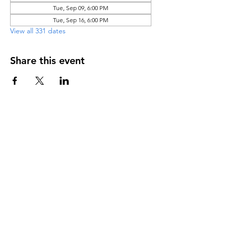
Tue, Sep 09, 6:00 PM
Tue, Sep 16, 6:00 PM
View all 331 dates
Share this event
DIRECCIÓN
PO Box 971112
Boca Raton, Florida 33497-1112
‪(561) 485-0623‬
Email:
arcaiglesiaonline@gmail.com
Email: arcademujeres@gmail.com
Servicios en Línea
Lunes - Jueves 6:00 PM - 7:30PM