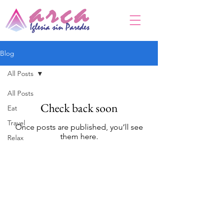
Blog
All Posts
All Posts
Check back soon
Eat
Travel
Once posts are published, you’ll see
them here.
Relax
DIRECCIÓN
PO Box 971112
Boca Raton, Florida 33497-1112
‪(561) 485-0623‬
Email:
arcaiglesiaonline@gmail.com