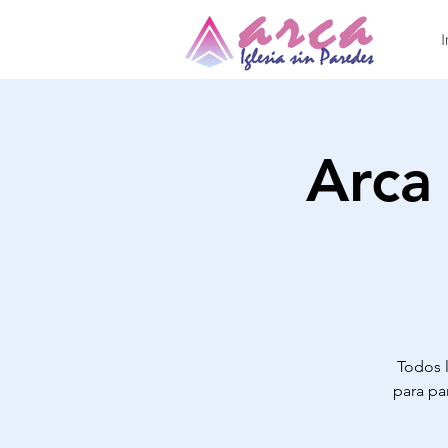
I
Arca
Todos l
para pa