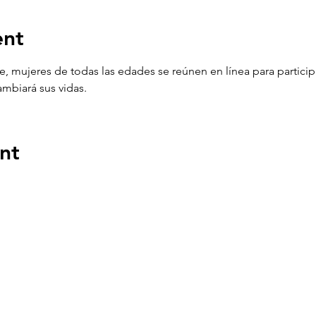
ent
e, mujeres de todas las edades se reúnen en línea para partici
mbiará sus vidas.
nt
ENLACES
DIR
n el
PO Bo
Boca 