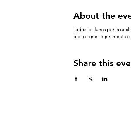
About the ev
Todos los lunes por la noch
bíblico que seguramente ca
Share this eve
QUIENES SOMOS?
El Arca es una communidad de fe centrada e
Evangelio de Jesucristo con el propósito de