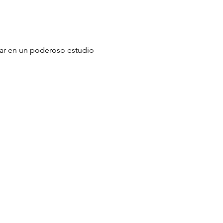
par en un poderoso estudio 
ECCIÓN
x 971112
Raton, Florida 33497-1112