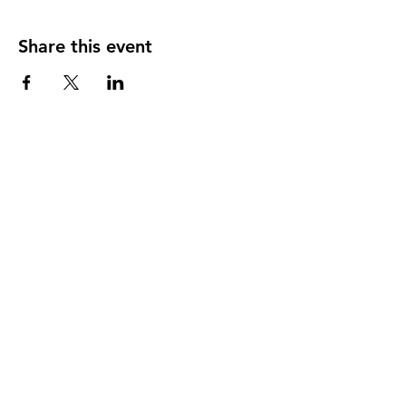
Share this event
DIRECCIÓN
PO Box 971112
Boca Raton, Florida 33497-1112
‪(561) 485-0623‬
Email:
arcaiglesiaonline@gmail.com
Email: arcademujeres@gmail.com
Servicios en Línea
Lunes - Jueves 6:00 PM - 7:30PM