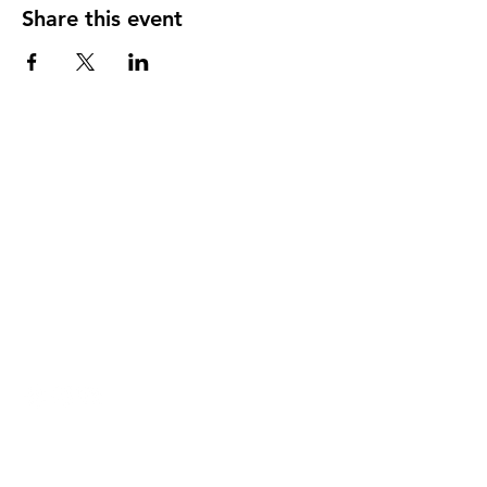
Share this event
DIRECCIÓN
PO Box 971112
Boca Raton, Florida 33497-1112
‪(561) 485-0623‬
Email:
arcaiglesiaonline@gmail.com
Email: arcademujeres@gmail.com
Servicios en Línea
Lunes - Jueves 6:00 PM - 7:30PM
ENLACES