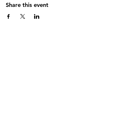
Share this event
DIRECCIÓN
PO Box 971112
Boca Raton, Florida 33497-1112
‪(561) 485-0623‬
Email:
arcaiglesiaonline@gmail.com
Email: arcademujeres@gmail.com
Servicios en Línea
Lunes - Jueves 6:00 PM - 7:30PM
ENLACES