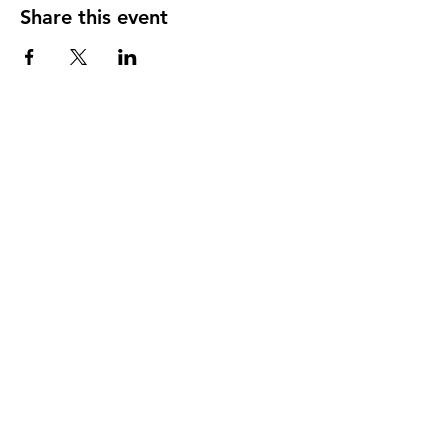
Share this event
DIRECCIÓN
PO Box 971112
Boca Raton, Florida 33497-1112
‪(561) 485-0623‬
Email:
arcaiglesiaonline@gmail.com
Email: arcademujeres@gmail.com
Servicios en Línea
Lunes - Jueves 6:00 PM - 7:30PM
ENLACES