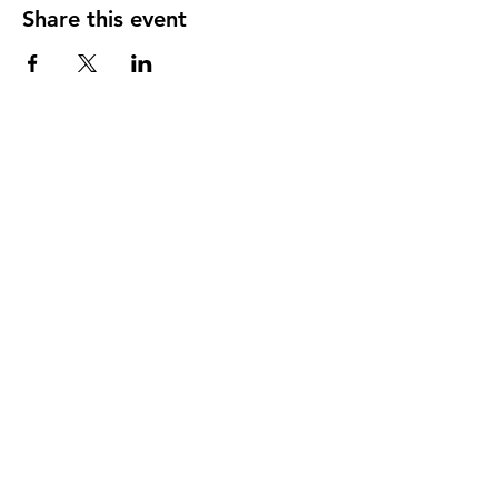
Share this event
DIRECCIÓN
PO Box 971112
Boca Raton, Florida 33497-1112
‪(561) 485-0623‬
Email:
arcaiglesiaonline@gmail.com
Email: arcademujeres@gmail.com
Servicios en Línea
Lunes - Jueves 6:00 PM - 7:30PM
ENLACES