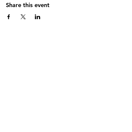
Share this event
DIRECCIÓN
PO Box 971112
Boca Raton, Florida 33497-1112
‪(561) 485-0623‬
Email:
arcaiglesiaonline@gmail.com
Email: arcademujeres@gmail.com
Servicios en Línea
Lunes - Jueves 6:00 PM - 7:30PM
ENLACES