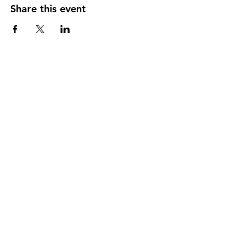
Share this event
DIRECCIÓN
PO Box 971112
Boca Raton, Florida 33497-1112
‪(561) 485-0623‬
Email:
arcaiglesiaonline@gmail.com
Email: arcademujeres@gmail.com
Servicios en Línea
Lunes - Jueves 6:00 PM - 7:30PM
ENLACES