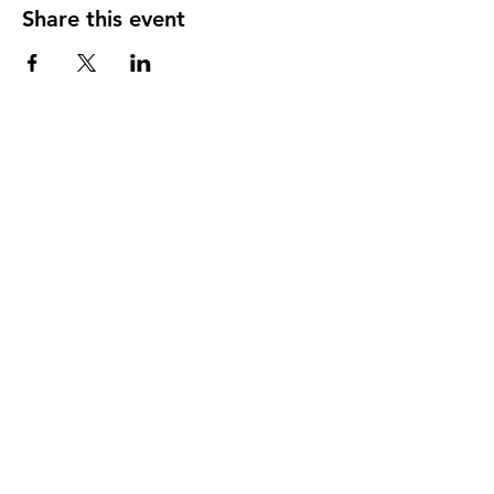
Share this event
DIRECCIÓN
PO Box 971112
Boca Raton, Florida 33497-1112
‪(561) 485-0623‬
Email:
arcaiglesiaonline@gmail.com
Email: arcademujeres@gmail.com
Servicios en Línea
Lunes - Jueves 6:00 PM - 7:30PM
ENLACES