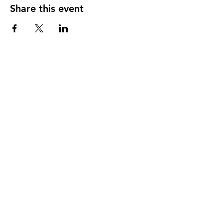
Share this event
DIRECCIÓN
PO Box 971112
Boca Raton, Florida 33497-1112
‪(561) 485-0623‬
Email:
arcaiglesiaonline@gmail.com
Email: arcademujeres@gmail.com
Servicios en Línea
Lunes - Jueves 6:00 PM - 7:30PM
ENLACES