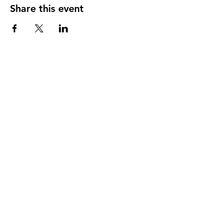
Share this event
DIRECCIÓN
PO Box 971112
Boca Raton, Florida 33497-1112
‪(561) 485-0623‬
Email:
arcaiglesiaonline@gmail.com
Email: arcademujeres@gmail.com
Servicios en Línea
Lunes - Jueves 6:00 PM - 7:30PM
ENLACES