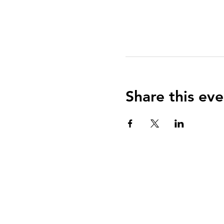
Share this eve
QUIENES SOMOS?
El Arca es una communidad de fe centrada e
Evangelio de Jesucristo con el propósito de
enseñar y equipar a todos para vivir una vid
reverencia a Dios y servicio a su comunidad