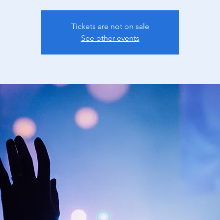
Tickets are not on sale
See other events