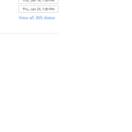
Thu, Jan 16, 7:00 PM
Thu, Jan 23, 7:00 PM
View all 365 dates
ECCIÓN
x 971112
Raton, Florida 33497-1112
 485-0623‬