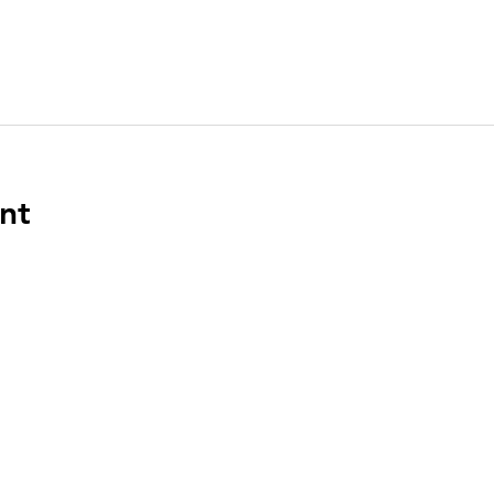
nt
ENLACES
DIR
n el
PO Bo
Boca 
a en
‪(561)
.