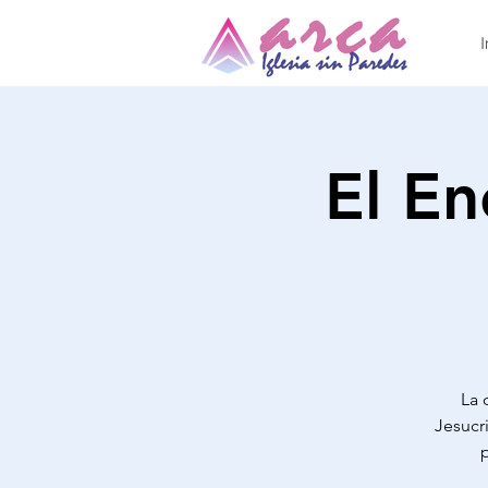
I
El En
La 
Jesucr
p