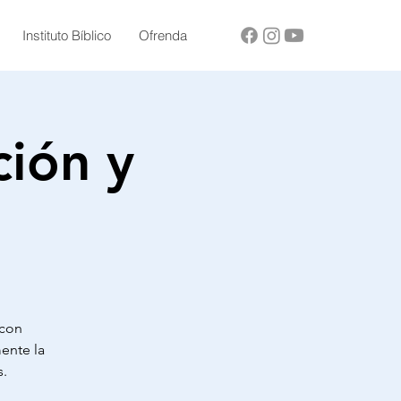
Instituto Bíblico
Ofrenda
ción y
 con
ente la
s.