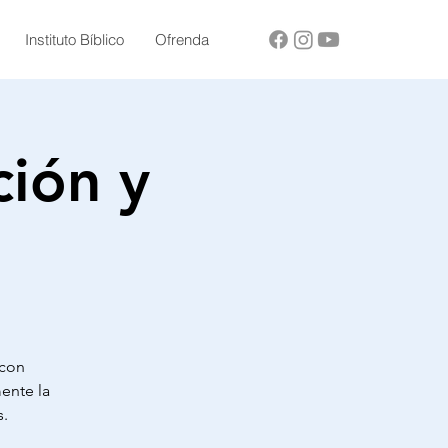
Instituto Bíblico
Ofrenda
ción y
 con
ente la
s.