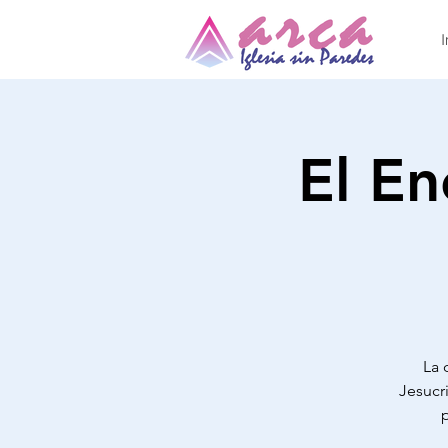
I
El En
La 
Jesucr
p