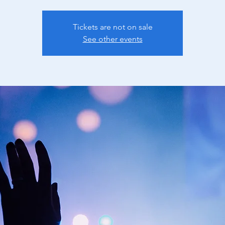
Tickets are not on sale
See other events