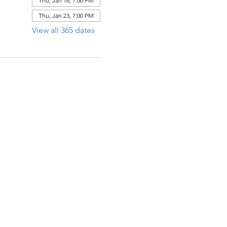
Thu, Jan 16, 7:00 PM
Thu, Jan 23, 7:00 PM
View all 365 dates
ECCIÓN
x 971112
Raton, Florida 33497-1112
 485-0623‬