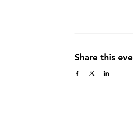
Share this eve
QUIENES SOMOS?
El Arca es una communidad de fe centrada e
Evangelio de Jesucristo con el propósito de
enseñar y equipar a todos para vivir una vid
reverencia a Dios y servicio a su comunidad