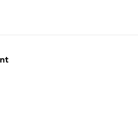
nt
ENLACES
DIR
n el
PO Bo
Boca 
a en
‪(561)
.