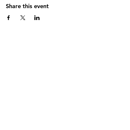
Share this event
DIRECCIÓN
PO Box 971112
Boca Raton, Florida 33497-1112
‪(561) 485-0623‬
Email:
arcaiglesiaonline@gmail.com
Email: arcademujeres@gmail.com
Servicios en Línea
Lunes - Jueves 6:00 PM - 7:30PM
ENLACES