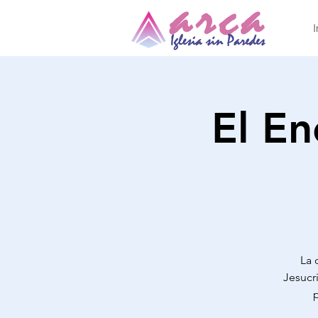
I
El En
La 
Jesucr
p