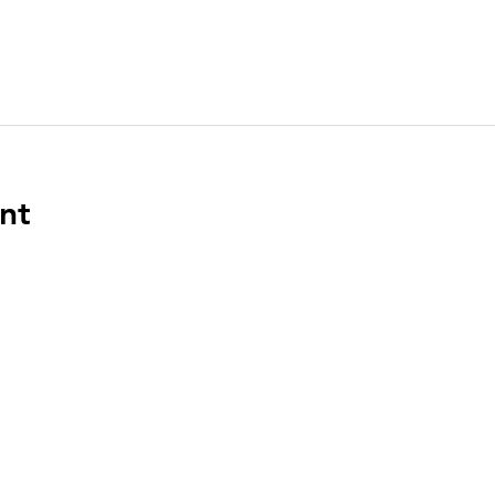
nt
ENLACES
DIR
n el
PO Bo
Boca 
a en
‪(561)
.