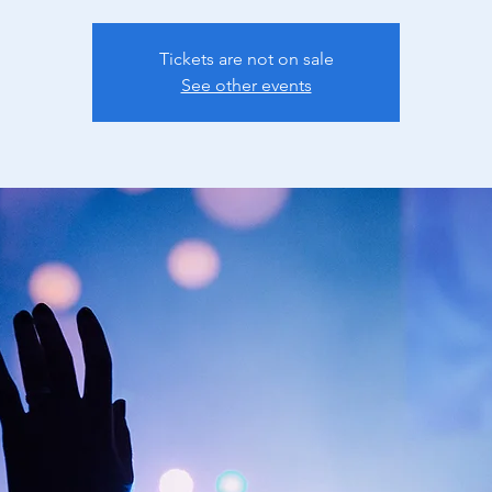
Tickets are not on sale
See other events