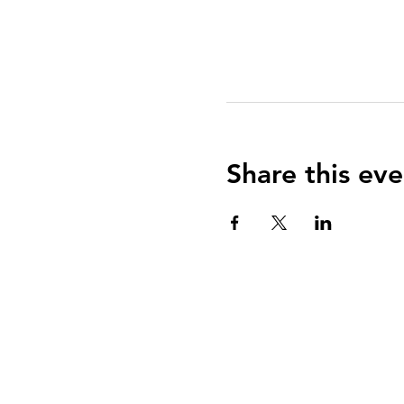
Share this eve
QUIENES SOMOS?
El Arca es una communidad de fe centrada e
Evangelio de Jesucristo con el propósito de
enseñar y equipar a todos para vivir una vid
reverencia a Dios y servicio a su comunidad