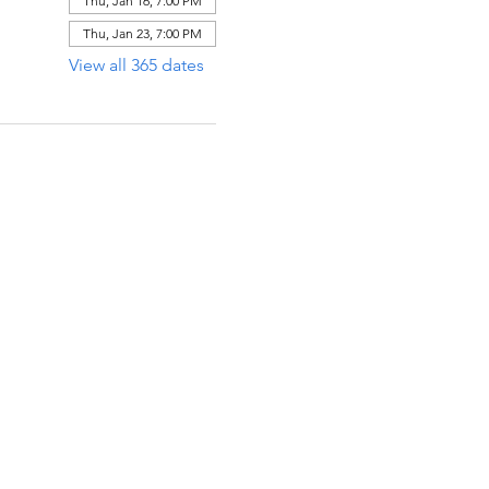
Thu, Jan 16, 7:00 PM
Thu, Jan 23, 7:00 PM
View all 365 dates
ECCIÓN
x 971112
Raton, Florida 33497-1112
 485-0623‬