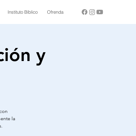
Instituto Bíblico
Ofrenda
ción y
 con
ente la
s.