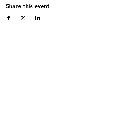
Share this event
DIRECCIÓN
PO Box 971112
Boca Raton, Florida 33497-1112
‪(561) 485-0623‬
Email:
arcaiglesiaonline@gmail.com
Email: arcademujeres@gmail.com
Servicios en Línea
Lunes - Jueves 6:00 PM - 7:30PM
ENLACES