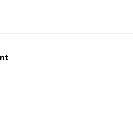
nt
ENLACES
DIR
n el
PO Bo
Boca 
a en
‪(561)
.