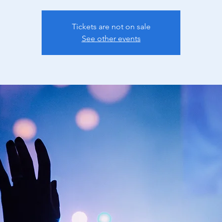
Tickets are not on sale
See other events