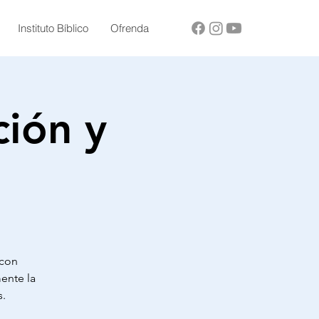
Instituto Bíblico
Ofrenda
ción y
 con
ente la
s.