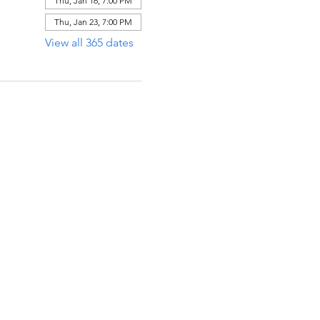
Thu, Jan 16, 7:00 PM
Thu, Jan 23, 7:00 PM
View all 365 dates
ECCIÓN
x 971112
Raton, Florida 33497-1112
 485-0623‬