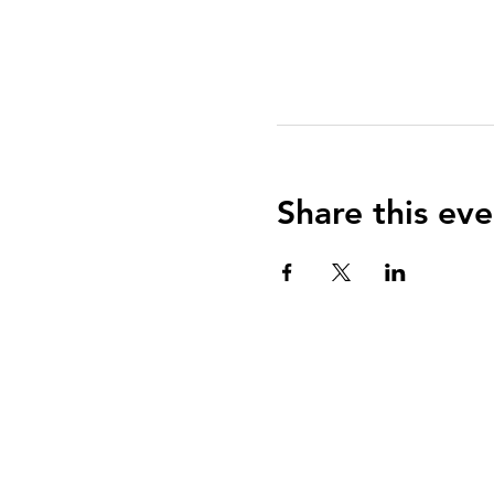
Share this eve
QUIENES SOMOS?
El Arca es una communidad de fe centrada e
Evangelio de Jesucristo con el propósito de
enseñar y equipar a todos para vivir una vid
reverencia a Dios y servicio a su comunidad