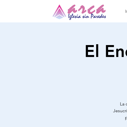
I
El En
La 
Jesucr
p