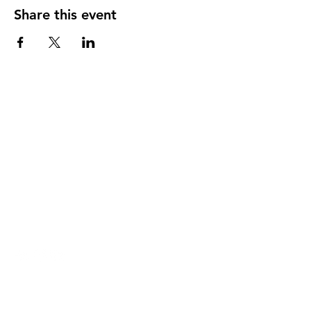
Share this event
DIRECCIÓN
PO Box 971112
Boca Raton, Florida 33497-1112
‪(561) 485-0623‬
Email:
arcaiglesiaonline@gmail.com
Email: arcademujeres@gmail.com
Servicios en Línea
Lunes - Jueves 6:00 PM - 7:30PM
ENLACES