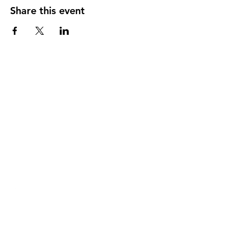
Share this event
DIRECCIÓN
PO Box 971112
Boca Raton, Florida 33497-1112
‪(561) 485-0623‬
Email:
arcaiglesiaonline@gmail.com
Email: arcademujeres@gmail.com
Servicios en Línea
Lunes - Jueves 6:00 PM - 7:30PM
ENLACES