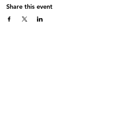
Share this event
DIRECCIÓN
PO Box 971112
Boca Raton, Florida 33497-1112
‪(561) 485-0623‬
Email:
arcaiglesiaonline@gmail.com
Email: arcademujeres@gmail.com
Servicios en Línea
Lunes - Jueves 6:00 PM - 7:30PM
ENLACES