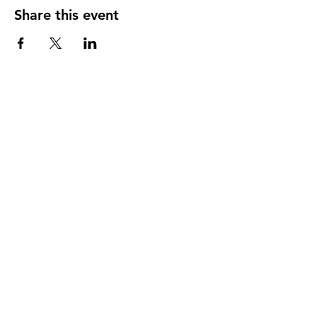
Share this event
DIRECCIÓN
PO Box 971112
Boca Raton, Florida 33497-1112
‪(561) 485-0623‬
Email:
arcaiglesiaonline@gmail.com
Email: arcademujeres@gmail.com
Servicios en Línea
Lunes - Jueves 6:00 PM - 7:30PM
ENLACES