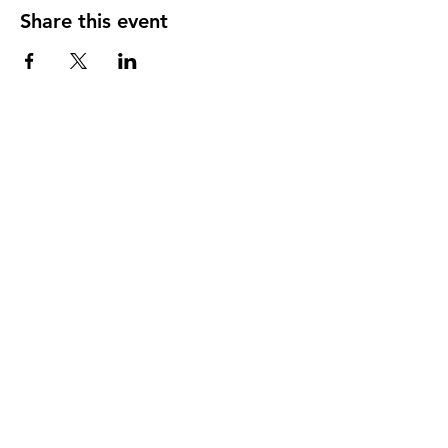
Share this event
DIRECCIÓN
PO Box 971112
Boca Raton, Florida 33497-1112
‪(561) 485-0623‬
Email:
arcaiglesiaonline@gmail.com
Email: arcademujeres@gmail.com
Servicios en Línea
Lunes - Jueves 6:00 PM - 7:30PM
ENLACES