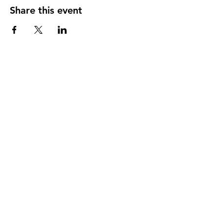
Share this event
DIRECCIÓN
PO Box 971112
Boca Raton, Florida 33497-1112
‪(561) 485-0623‬
Email:
arcaiglesiaonline@gmail.com
Email: arcademujeres@gmail.com
Servicios en Línea
Lunes - Jueves 6:00 PM - 7:30PM
ENLACES