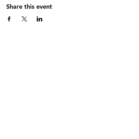
Share this event
DIRECCIÓN
PO Box 971112
Boca Raton, Florida 33497-1112
‪(561) 485-0623‬
Email:
arcaiglesiaonline@gmail.com
Email: arcademujeres@gmail.com
Servicios en Línea
Lunes - Jueves 6:00 PM - 7:30PM
ENLACES