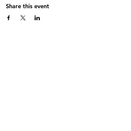
Share this event
DIRECCIÓN
PO Box 971112
Boca Raton, Florida 33497-1112
‪(561) 485-0623‬
Email:
arcaiglesiaonline@gmail.com
Email: arcademujeres@gmail.com
Servicios en Línea
Lunes - Jueves 6:00 PM - 7:30PM
ENLACES