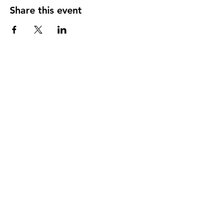
Share this event
DIRECCIÓN
PO Box 971112
Boca Raton, Florida 33497-1112
‪(561) 485-0623‬
Email:
arcaiglesiaonline@gmail.com
Email: arcademujeres@gmail.com
Servicios en Línea
Lunes - Jueves 6:00 PM - 7:30PM
ENLACES