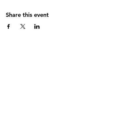
Share this event
DIRECCIÓN
PO Box 971112
Boca Raton, Florida 33497-1112
‪(561) 485-0623‬
Email:
arcaiglesiaonline@gmail.com
Email: arcademujeres@gmail.com
Servicios en Línea
Lunes - Jueves 6:00 PM - 7:30PM