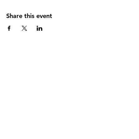
Share this event
DIRECCIÓN
PO Box 971112
Boca Raton, Florida 33497-1112
‪(561) 485-0623‬
Email:
arcaiglesiaonline@gmail.com
Email: arcademujeres@gmail.com
Servicios en Línea
Lunes - Jueves 6:00 PM - 7:30PM