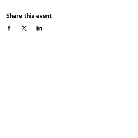
Share this event
DIRECCIÓN
PO Box 971112
Boca Raton, Florida 33497-1112
‪(561) 485-0623‬
Email:
arcaiglesiaonline@gmail.com
Email: arcademujeres@gmail.com
Servicios en Línea
Lunes - Jueves 6:00 PM - 7:30PM