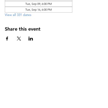
Tue, Sep 09, 6:00 PM
Tue, Sep 16, 6:00 PM
View all 331 dates
Share this event
DIRECCIÓN
PO Box 971112
Boca Raton, Florida 33497-1112
‪(561) 485-0623‬
Email:
arcaiglesiaonline@gmail.com
Email: arcademujeres@gmail.com
Servicios en Línea
Lunes - Jueves 6:00 PM - 7:30PM