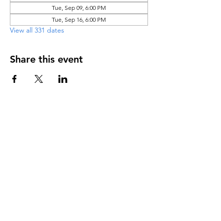
Tue, Sep 09, 6:00 PM
Tue, Sep 16, 6:00 PM
View all 331 dates
Share this event
DIRECCIÓN
PO Box 971112
Boca Raton, Florida 33497-1112
‪(561) 485-0623‬
Email:
arcaiglesiaonline@gmail.com
Email: arcademujeres@gmail.com
Servicios en Línea
Lunes - Jueves 6:00 PM - 7:30PM