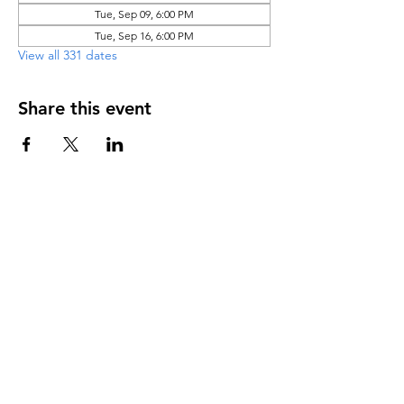
Tue, Sep 09, 6:00 PM
Tue, Sep 16, 6:00 PM
View all 331 dates
Share this event
DIRECCIÓN
PO Box 971112
Boca Raton, Florida 33497-1112
‪(561) 485-0623‬
Email:
arcaiglesiaonline@gmail.com
Email: arcademujeres@gmail.com
Servicios en Línea
Lunes - Jueves 6:00 PM - 7:30PM