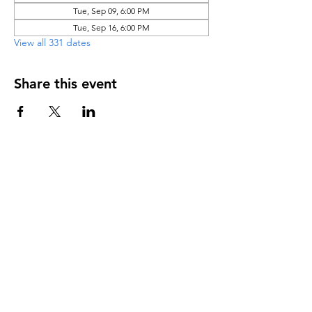
Tue, Sep 09, 6:00 PM
Tue, Sep 16, 6:00 PM
View all 331 dates
Share this event
DIRECCIÓN
PO Box 971112
Boca Raton, Florida 33497-1112
‪(561) 485-0623‬
Email:
arcaiglesiaonline@gmail.com
Email: arcademujeres@gmail.com
Servicios en Línea
Lunes - Jueves 6:00 PM - 7:30PM