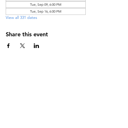
Tue, Sep 09, 6:00 PM
Tue, Sep 16, 6:00 PM
View all 331 dates
Share this event
DIRECCIÓN
PO Box 971112
Boca Raton, Florida 33497-1112
‪(561) 485-0623‬
Email:
arcaiglesiaonline@gmail.com
Email: arcademujeres@gmail.com
Servicios en Línea
Lunes - Jueves 6:00 PM - 7:30PM