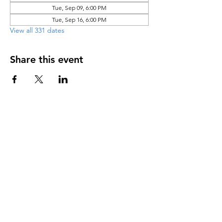
Tue, Sep 09, 6:00 PM
Tue, Sep 16, 6:00 PM
View all 331 dates
Share this event
DIRECCIÓN
PO Box 971112
Boca Raton, Florida 33497-1112
‪(561) 485-0623‬
Email:
arcaiglesiaonline@gmail.com
Email: arcademujeres@gmail.com
Servicios en Línea
Lunes - Jueves 6:00 PM - 7:30PM