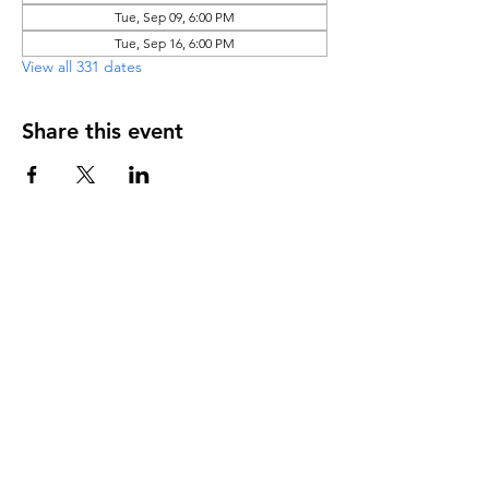
Tue, Sep 09, 6:00 PM
Tue, Sep 16, 6:00 PM
View all 331 dates
Share this event
DIRECCIÓN
PO Box 971112
Boca Raton, Florida 33497-1112
‪(561) 485-0623‬
Email:
arcaiglesiaonline@gmail.com
Email: arcademujeres@gmail.com
Servicios en Línea
Lunes - Jueves 6:00 PM - 7:30PM