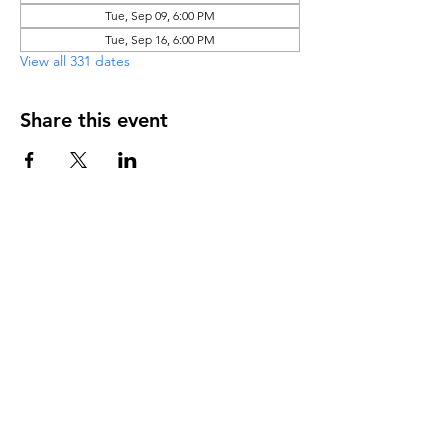
Tue, Sep 09, 6:00 PM
Tue, Sep 16, 6:00 PM
View all 331 dates
Share this event
DIRECCIÓN
PO Box 971112
Boca Raton, Florida 33497-1112
‪(561) 485-0623‬
Email:
arcaiglesiaonline@gmail.com
Email: arcademujeres@gmail.com
Servicios en Línea
Lunes - Jueves 6:00 PM - 7:30PM