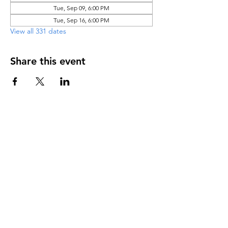
Tue, Sep 09, 6:00 PM
Tue, Sep 16, 6:00 PM
View all 331 dates
Share this event
DIRECCIÓN
PO Box 971112
Boca Raton, Florida 33497-1112
‪(561) 485-0623‬
Email:
arcaiglesiaonline@gmail.com
Email: arcademujeres@gmail.com
Servicios en Línea
Lunes - Jueves 6:00 PM - 7:30PM