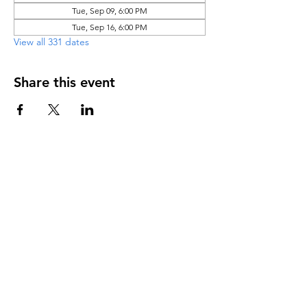
Tue, Sep 09, 6:00 PM
Tue, Sep 16, 6:00 PM
View all 331 dates
Share this event
DIRECCIÓN
PO Box 971112
Boca Raton, Florida 33497-1112
‪(561) 485-0623‬
Email:
arcaiglesiaonline@gmail.com
Email: arcademujeres@gmail.com
Servicios en Línea
Lunes - Jueves 6:00 PM - 7:30PM