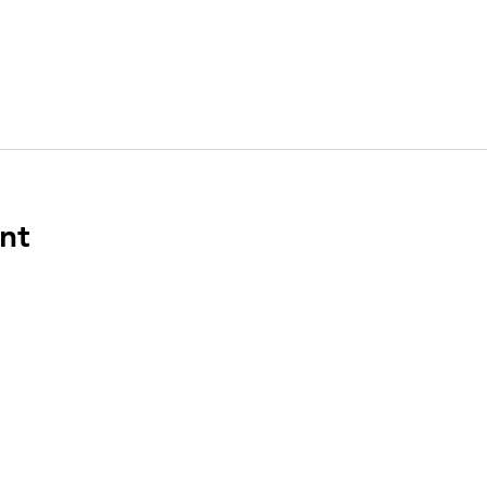
nt
ENLACES
DIR
n el
PO Bo
Boca 