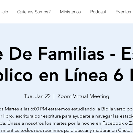
nicio
Quienes Somos?
Ministerios
Podcast
Eventos
 De Familias - E
blico en Línea 6
Tue, Jan 22
  |  
Zoom Virtual Meeting
s Martes a las 6:00 PM estaremos estudiando la Biblia verso po
r libro, escritura por escritura para ayudarte a navegar las esta
ida. Únase a nosotros los martes por la noche en Facebook o
mientras todos nos reunimos para buscar y madurar en Cristo.