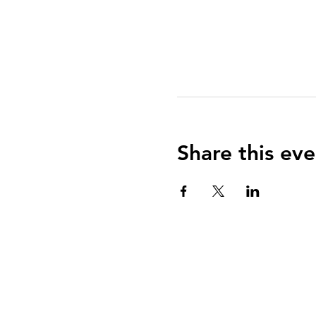
Share this eve
QUIENES SOMOS?
El Arca es una communidad de fe centrada e
Evangelio de Jesucristo con el propósito de