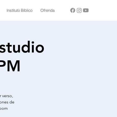
Instituto Bíblico
Ofrenda
studio
 PM
r verso,
ciones de
 Zoom