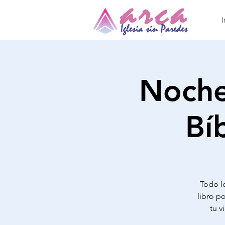
I
Noche
Bí
Todo lo
libro po
tu v