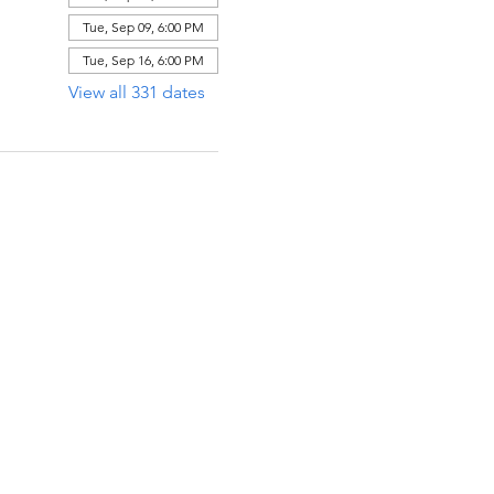
Tue, Sep 09, 6:00 PM
Tue, Sep 16, 6:00 PM
View all 331 dates
ECCIÓN
x 971112
Raton, Florida 33497-1112