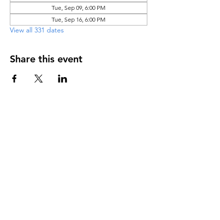
Tue, Sep 09, 6:00 PM
Tue, Sep 16, 6:00 PM
View all 331 dates
Share this event
DIRECCIÓN
PO Box 971112
Boca Raton, Florida 33497-1112
‪(561) 485-0623‬
Email:
arcaiglesiaonline@gmail.com
Email: arcademujeres@gmail.com
Servicios en Línea
Lunes - Jueves 6:00 PM - 7:30PM