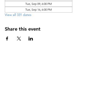
Tue, Sep 09, 6:00 PM
Tue, Sep 16, 6:00 PM
View all 331 dates
Share this event
DIRECCIÓN
PO Box 971112
Boca Raton, Florida 33497-1112
‪(561) 485-0623‬
Email:
arcaiglesiaonline@gmail.com
Email: arcademujeres@gmail.com
Servicios en Línea
Lunes - Jueves 6:00 PM - 7:30PM